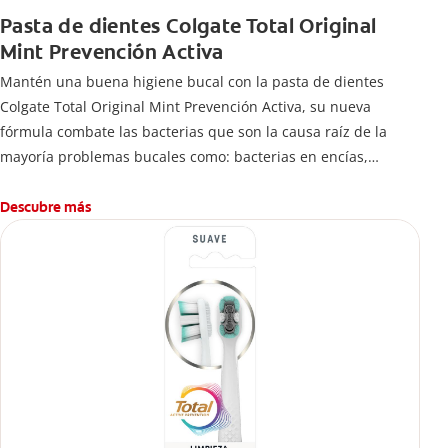
Pasta de dientes Colgate Total Original
Mint Prevención Activa
Mantén una buena higiene bucal con la pasta de dientes
Colgate Total Original Mint Prevención Activa, su nueva
fórmula combate las bacterias que son la causa raíz de la
mayoría problemas bucales como: bacterias en encías,
erosión de esmalte, placa dental, sarro dental, mal aliento y
caries.
Descubre más