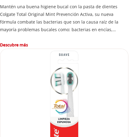
Mantén una buena higiene bucal con la pasta de dientes
Colgate Total Original Mint Prevención Activa, su nueva
fórmula combate las bacterias que son la causa raíz de la
mayoría problemas bucales como: bacterias en encías,
erosión de esmalte, placa dental, sarro dental, mal aliento y
caries.
Descubre más