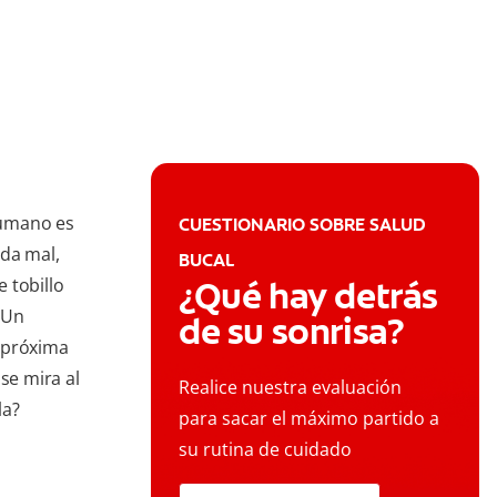
humano es
CUESTIONARIO SOBRE SALUD
nda mal,
BUCAL
 tobillo
¿Qué hay detrás
 Un
de su sonrisa?
 próxima
se mira al
Realice nuestra evaluación
la?
para sacar el máximo partido a
su rutina de cuidado