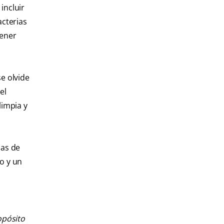
incluir
acterias
tener
se olvide
el
limpia y
mas de
o y un
opósito