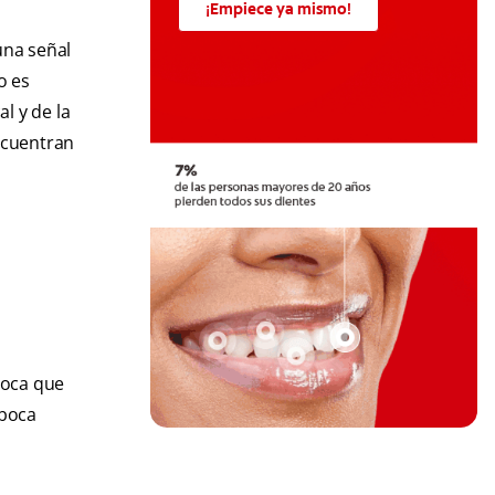
¡Empiece ya mismo!
una señal
o es
l y de la
encuentran
boca que
 boca