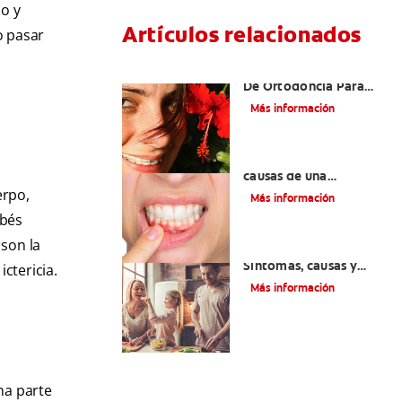
ño y
Artículos relacionados
o pasar
Las Mejores Opciones
De Ortodoncia Para
Adultos
Más información
¿Cuáles son las posibles
causas de una
inflamación de encía
erpo,
Más información
alrededor de un
ebés
diente?
 son la
Lengua saburral:
Síntomas, causas y
ctericia.
tratamiento
Más información
na parte