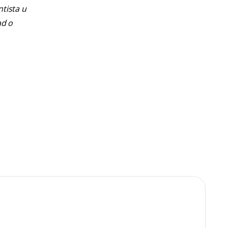
ntista u
ad o