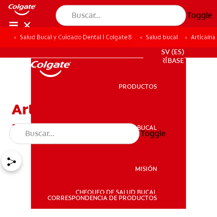
Toggle
Salud Bucal y Cuidado Dental | Colgate®
Salud bucal
Articaína
PROMOCIONES
SV (ES)
SUSCRÍBASE
PRODUCTOS
PRODUCTOS
Articaína dental: Un
anestésico local
SALUD BUCAL
Toggle
SALUD BUCAL
MISIÓN
CHEQUEO DE SALUD BUCAL
MISIÓN
CORRESPONDENCIA DE PRODUCTOS