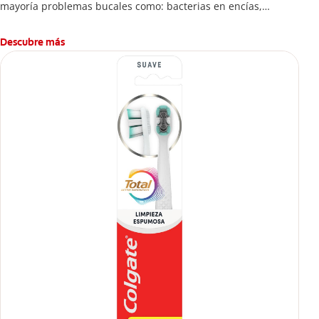
mayoría problemas bucales como: bacterias en encías,
erosión de esmalte, placa dental, sarro dental, mal aliento y
caries.
Descubre más