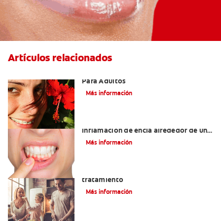
Artículos relacionados
Las Mejores Opciones De Ortodoncia
Para Adultos
Más información
¿Cuáles son las posibles causas de una
inflamación de encía alrededor de un
diente?
Más información
Lengua saburral: Síntomas, causas y
tratamiento
Más información