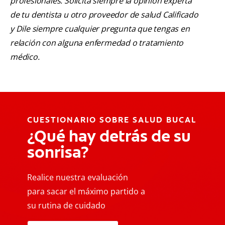
profesionales. Solicita siempre la opinión experta
de tu dentista u otro proveedor de salud Calificado
y Dile siempre cualquier pregunta que tengas en
relación con alguna enfermedad o tratamiento
médico.
CUESTIONARIO SOBRE SALUD BUCAL
¿Qué hay detrás de su
sonrisa?
Realice nuestra evaluación
para sacar el máximo partido a
su rutina de cuidado