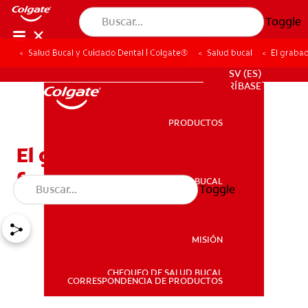
Toggle
Salud Bucal y Cuidado Dental | Colgate®
Salud bucal
El graba
PROMOCIONES
SV (ES)
SUSCRÍBASE
PRODUCTOS
PRODUCTOS
El grabado ácido: ¿Cómo
funciona?
SALUD BUCAL
Toggle
SALUD BUCAL
MISIÓN
CHEQUEO DE SALUD BUCAL
MISIÓN
CORRESPONDENCIA DE PRODUCTOS