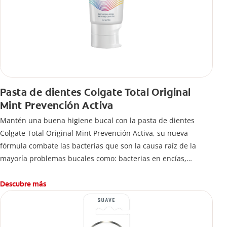
Pasta de dientes Colgate Total Original
Mint Prevención Activa
Mantén una buena higiene bucal con la pasta de dientes
Colgate Total Original Mint Prevención Activa, su nueva
fórmula combate las bacterias que son la causa raíz de la
mayoría problemas bucales como: bacterias en encías,
erosión de esmalte, placa dental, sarro dental, mal aliento y
caries.
Descubre más