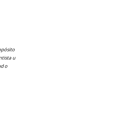
opósito
ntista u
ad o