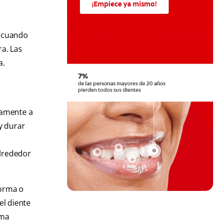
¡Empiece ya mismo!
n cuando
a. Las
a.
tamente a
y durar
alrededor
forma o
el diente
rma