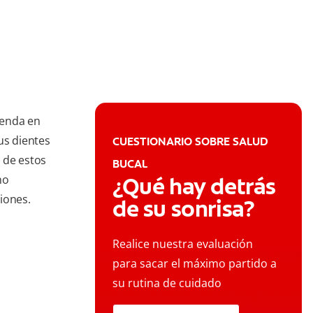
ienda en
us dientes
CUESTIONARIO SOBRE SALUD
 de estos
BUCAL
ho
¿Qué hay detrás
iones.
de su sonrisa?
Realice nuestra evaluación
para sacar el máximo partido a
su rutina de cuidado