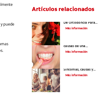
nalmente
Artículos relacionados
Las Mejores Opciones
De Ortodoncia Para
 y puede
Adultos
Más información
¿Cuáles son las posibles
gamas
causas de una
s.
inflamación de encía
Más información
alrededor de un
diente?
Lengua saburral:
Síntomas, causas y
tratamiento
Más información