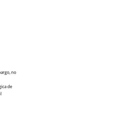
bargo, no
gica de
l