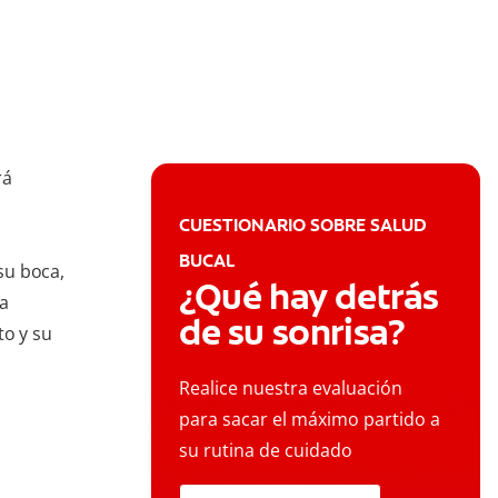
rá
CUESTIONARIO SOBRE SALUD
BUCAL
su boca,
¿Qué hay detrás
ra
de su sonrisa?
to y su
Realice nuestra evaluación
para sacar el máximo partido a
su rutina de cuidado