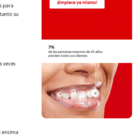
¡Empiece ya mismo!
s para
 tanto su
s veces
a
á encima