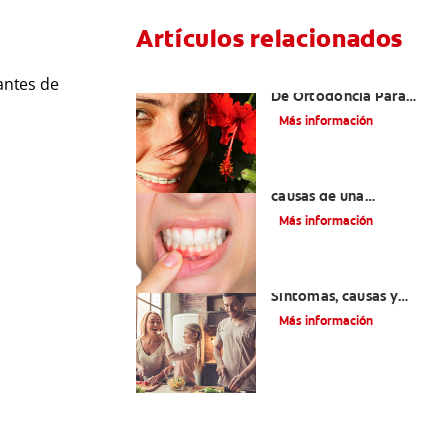
Artículos relacionados
Las Mejores Opciones
antes de
De Ortodoncia Para
Adultos
Más información
¿Cuáles son las posibles
causas de una
inflamación de encía
Más información
alrededor de un
diente?
Lengua saburral:
Síntomas, causas y
tratamiento
Más información