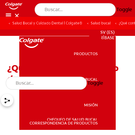
Toggle
Salud Bucal y Cuidado Dental | Colgate®
Salud bucal
¿Qué cont
PROMOCIONES
SV (ES)
SUSCRÍBASE
PRODUCTOS
PRODUCTOS
¿Qué contiene el adhesivo
dental para coronas?
SALUD BUCAL
Toggle
SALUD BUCAL
MISIÓN
CHEQUEO DE SALUD BUCAL
MISIÓN
CORRESPONDENCIA DE PRODUCTOS