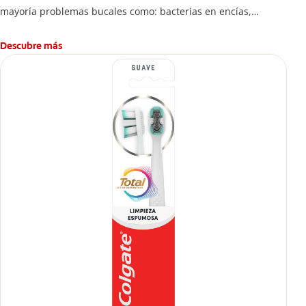
mayoría problemas bucales como: bacterias en encías,
erosión de esmalte, placa dental, sarro dental, mal aliento y
caries.
Descubre más