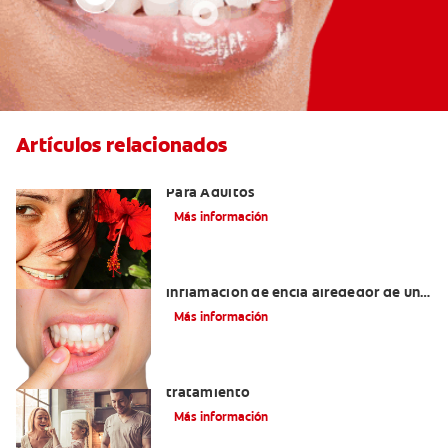
Artículos relacionados
Las Mejores Opciones De Ortodoncia
Para Adultos
Más información
¿Cuáles son las posibles causas de una
inflamación de encía alrededor de un
diente?
Más información
Lengua saburral: Síntomas, causas y
tratamiento
Más información