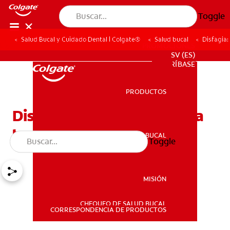
Toggle
Salud Bucal y Cuidado Dental | Colgate®
Salud bucal
Disfagia:
PROMOCIONES
SV (ES)
SUSCRÍBASE
PRODUCTOS
PRODUCTOS
Disfagia: la dificultad para
tragar
SALUD BUCAL
Toggle
SALUD BUCAL
MISIÓN
CHEQUEO DE SALUD BUCAL
MISIÓN
CORRESPONDENCIA DE PRODUCTOS