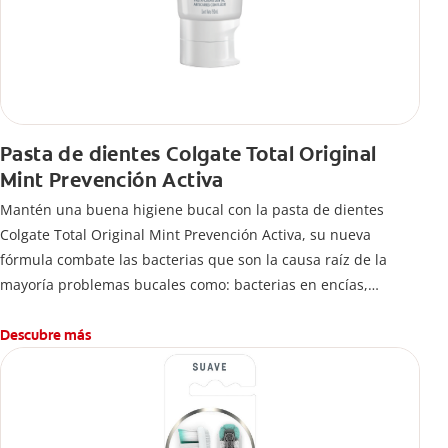
Pasta de dientes Colgate Total Original
Mint Prevención Activa
Mantén una buena higiene bucal con la pasta de dientes
Colgate Total Original Mint Prevención Activa, su nueva
fórmula combate las bacterias que son la causa raíz de la
mayoría problemas bucales como: bacterias en encías,
erosión de esmalte, placa dental, sarro dental, mal aliento y
caries.
Descubre más