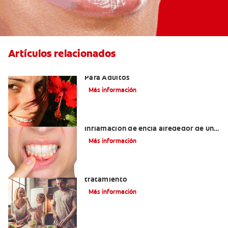
Artículos relacionados
Las Mejores Opciones De Ortodoncia
Para Adultos
Más información
¿Cuáles son las posibles causas de una
inflamación de encía alrededor de un
diente?
Más información
Lengua saburral: Síntomas, causas y
tratamiento
Más información