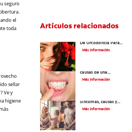
tu seguro
obertura.
uando el
Artículos relacionados
nte toda
Las Mejores Opciones
De Ortodoncia Para
Adultos
Más información
¿Cuáles son las posibles
causas de una
provecho
inflamación de encía
Más información
alrededor de un
ido sellar
diente?
? Ve y
Lengua saburral:
na higiene
Síntomas, causas y
tratamiento
 más
Más información