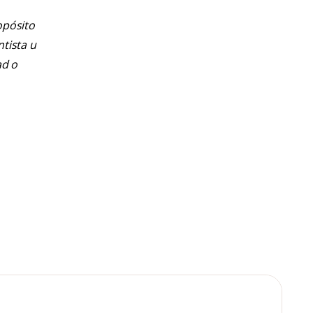
opósito
ntista u
ad o