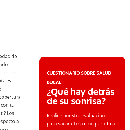
medad de
ando
ción con
CUESTIONARIO SOBRE SALUD
ntales
BUCAL
o
¿Qué hay detrás
 cobertura
de su sonrisa?
 con tu
ti? Los
Realice nuestra evaluación
especto a
para sacar el máximo partido a
guro