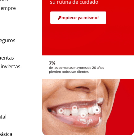
su rutina de cuidado
siempre
¡Empiece ya mismo!
seguros
cuentas
inviertas
tal
básica