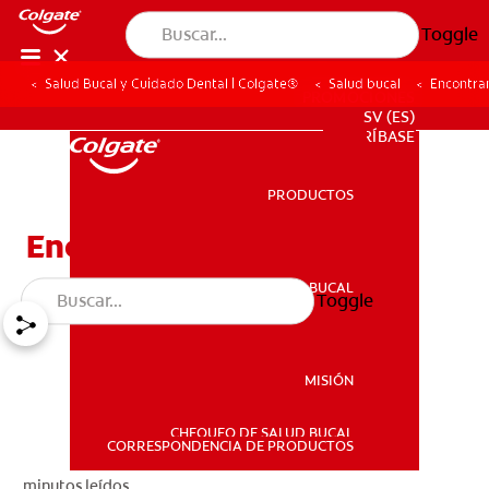
Toggle
Salud Bucal y Cuidado Dental | Colgate®
Salud bucal
Encontra
PROMOCIONES
SV (ES)
SUSCRÍBASE
PRODUCTOS
PRODUCTOS
Encontrando Un Dentista
SALUD BUCAL
Toggle
SALUD BUCAL
MISIÓN
CHEQUEO DE SALUD BUCAL
MISIÓN
CORRESPONDENCIA DE PRODUCTOS
minutos leídos