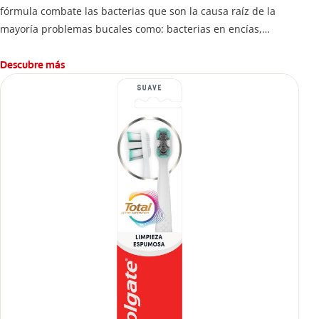
fórmula combate las bacterias que son la causa raíz de la
mayoría problemas bucales como: bacterias en encías,
erosión de esmalte, placa dental, sarro dental, mal aliento y
caries.
Descubre más