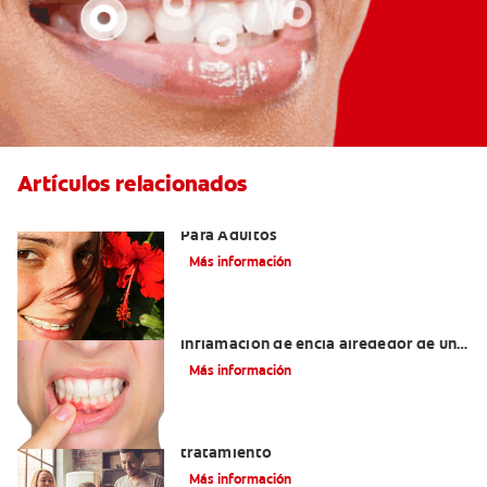
Artículos relacionados
Las Mejores Opciones De Ortodoncia
Para Adultos
Más información
¿Cuáles son las posibles causas de una
inflamación de encía alrededor de un
diente?
Más información
Lengua saburral: Síntomas, causas y
tratamiento
Más información