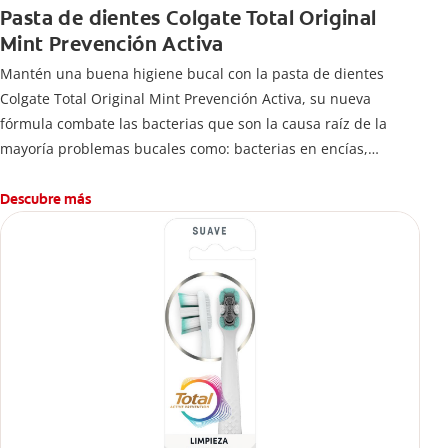
Pasta de dientes Colgate Total Original
Mint Prevención Activa
Mantén una buena higiene bucal con la pasta de dientes
Colgate Total Original Mint Prevención Activa, su nueva
fórmula combate las bacterias que son la causa raíz de la
mayoría problemas bucales como: bacterias en encías,
erosión de esmalte, placa dental, sarro dental, mal aliento y
caries.
Descubre más