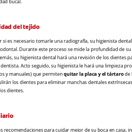
dad bucal.
dad del tejido
 si es necesario tomarle una radiografía, su higienista dental
riodontal. Durante este proceso se mide la profundidad de su 
más, su higienista dental hará una revisión de los dientes p
dentista. Acto seguido, su higienista le hará una limpieza pr
nicos y manuales) que permiten
quitar la placa y el tártaro
de 
ulirán los dientes para eliminar manchas dentales extrínseca
los dientes.
iario
nas recomendaciones para cuidar mejor de su boca en casa, in