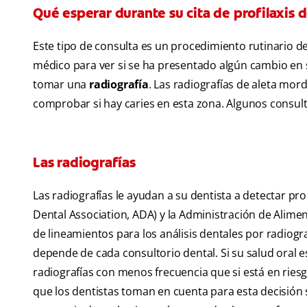
Qué esperar durante su cita de profilaxis d
Este tipo de consulta es un procedimiento rutinario de 
médico para ver si se ha presentado algún cambio en s
tomar una
radiografía
. Las radiografías de aleta mor
comprobar si hay caries en esta zona. Algunos consult
Las radiografías
Las radiografías le ayudan a su dentista a detectar p
Dental Association, ADA) y la Administración de Alim
de lineamientos para los análisis dentales por radiogra
depende de cada consultorio dental. Si su salud oral 
radiografías con menos frecuencia que si está en ries
que los dentistas toman en cuenta para esta decisión s