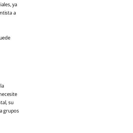
ales, ya
ntista a
puede
la
necesite
tal, su
 a grupos