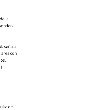
de la
 sondeo
l, señala
ulares con
sos,
si
ulta de