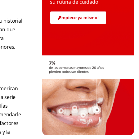
su rutina de cuidado
¡Empiece ya mismo!
 historial
gan que
ra
riores.
American
a serie
fías
comendarle
factores
 y la