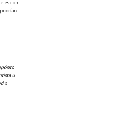
aries con
 podrían
opósito
ntista u
ad o