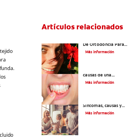
Artículos relacionados
Las Mejores Opciones
De Ortodoncia Para
Adultos
tejido
Más información
ara
ofunda.
¿Cuáles son las posibles
causas de una
los
inflamación de encía
Más información
s
alrededor de un
diente?
Lengua saburral:
Síntomas, causas y
tratamiento
Más información
cluido