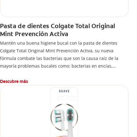
Pasta de dientes Colgate Total Original
Mint Prevención Activa
Mantén una buena higiene bucal con la pasta de dientes
Colgate Total Original Mint Prevención Activa, su nueva
fórmula combate las bacterias que son la causa raíz de la
mayoría problemas bucales como: bacterias en encías,
erosión de esmalte, placa dental, sarro dental, mal aliento y
caries.
Descubre más