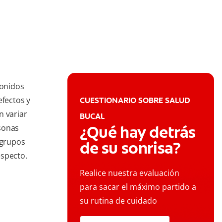
sonidos
efectos y
CUESTIONARIO SOBRE SALUD
n variar
BUCAL
¿Qué hay detrás
sonas
 grupos
de su sonrisa?
especto.
Realice nuestra evaluación
para sacar el máximo partido a
su rutina de cuidado