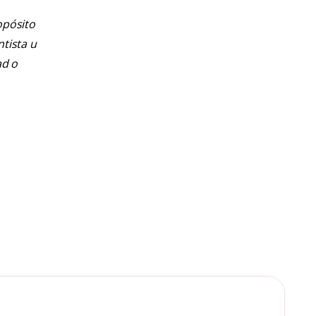
opósito
ntista u
ad o