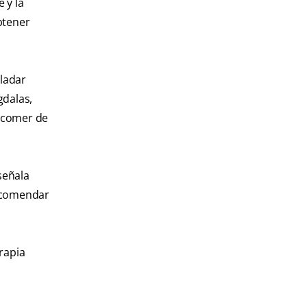
 y la
btener
aladar
gdalas,
y comer de
 señala
recomendar
rapia