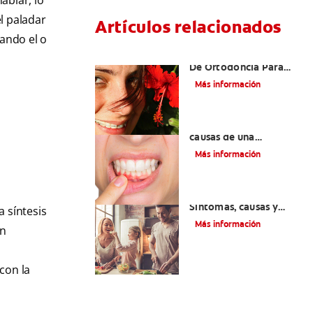
ablar, lo
el paladar
Artículos relacionados
uando el o
Las Mejores Opciones
De Ortodoncia Para
Adultos
Más información
¿Cuáles son las posibles
causas de una
inflamación de encía
Más información
alrededor de un
diente?
Lengua saburral:
Síntomas, causas y
 síntesis
tratamiento
Más información
on
con la