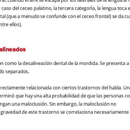
l, cuando el aire se escapa por los laterales de la lengua al h
caso del ceceo palatino, la tercera categoría, la lengua toca 
ntal (que a menudo se confunde con el ceceo frontal) se da c
tre ellos).
salineados
n como la desalineación dental de la mordida. Se presenta a
ado separados.
irectamente relacionada con ciertos trastornos del habla. Una
terminó que hay una alta probabilidad de que las personas c
tengan una maloclusión. Sin embargo, la maloclusión no
a gravedad de este trastorno se correlaciona necesariamente 