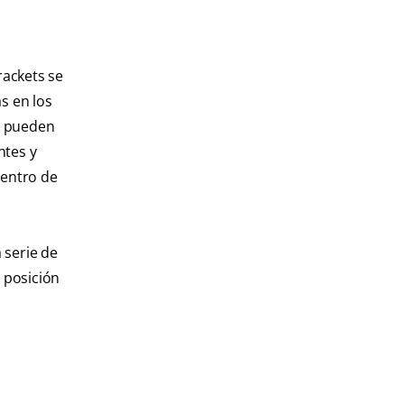
rackets se
as en los
os pueden
ntes y
dentro de
 serie de
 posición