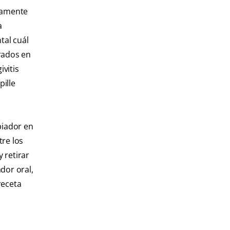
adamente
a
tal cuál
grados en
ivitis
pille
piador en
tre los
 retirar
dor oral,
receta