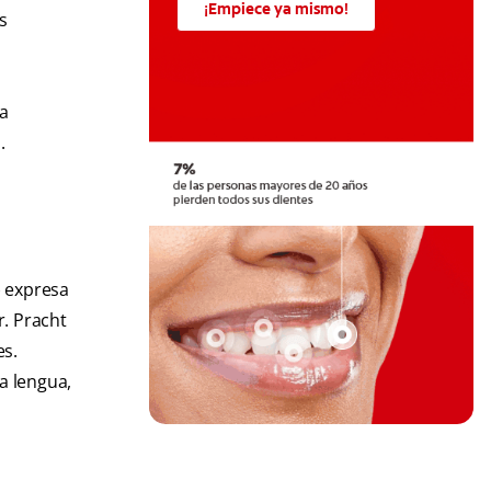
¡Empiece ya mismo!
s
a
.
) expresa
r. Pracht
es.
a lengua,