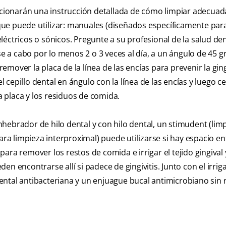
porcionarán una instrucción detallada de cómo limpiar adecu
s que puede utilizar: manuales (diseñados específicamente par
éctricos o sónicos. Pregunte a su profesional de la salud den
se a cabo por lo menos 2 o 3 veces al día, a un ángulo de 45 
over la placa de la línea de las encías para prevenir la ging
l cepillo dental en ángulo con la línea de las encías y luego ce
 placa y los residuos de comida.
hebrador de hilo dental y con hilo dental, un stimudent (lim
ara limpieza interproximal) puede utilizarse si hay espacio en
ra remover los restos de comida e irrigar el tejido gingival y
n encontrarse allí si padece de gingivitis. Junto con el irriga
ntal antibacteriana y un enjuague bucal antimicrobiano sin 