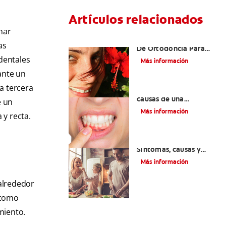
Artículos relacionados
nar
Las Mejores Opciones
as
De Ortodoncia Para
Adultos
 dentales
Más información
ante un
a tercera
¿Cuáles son las posibles
causas de una
e un
inflamación de encía
Más información
 y recta.
alrededor de un
diente?
Lengua saburral:
Síntomas, causas y
tratamiento
Más información
alrededor
í como
miento.