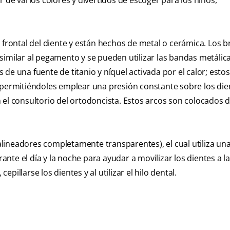
r de varios colores y divertidos de escoger para los niños,
 frontal del diente y están hechos de metal o cerámica. Los b
l similar al pegamento y se pueden utilizar las bandas metálic
de una fuente de titanio y níquel activada por el calor; est
 permitiéndoles emplear una presión constante sobre los die
 el consultorio del ortodoncista. Estos arcos son colocados 
(alineadores completamente transparentes), el cual utiliza una
te el día y la noche para ayudar a movilizar los dientes a la
illarse los dientes y al utilizar el hilo dental.