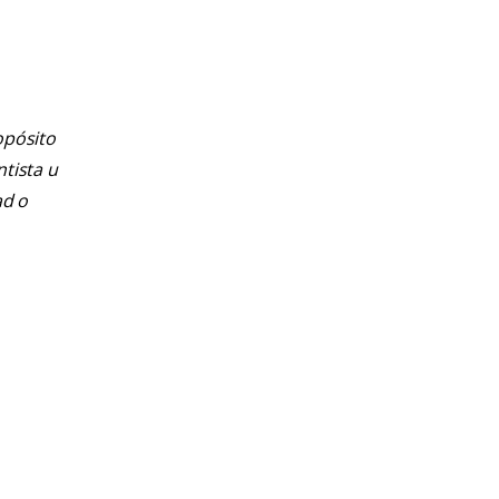
opósito
ntista u
ad o