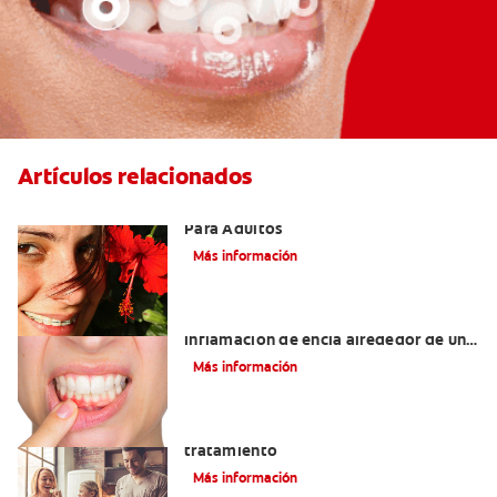
Artículos relacionados
Las Mejores Opciones De Ortodoncia
Para Adultos
Más información
¿Cuáles son las posibles causas de una
inflamación de encía alrededor de un
diente?
Más información
Lengua saburral: Síntomas, causas y
tratamiento
Más información