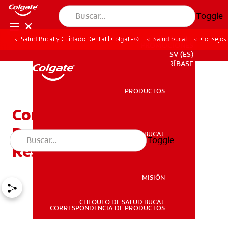
Toggle
Salud Bucal y Cuidado Dental | Colgate®
Salud bucal
Consejos
PROMOCIONES
SV (ES)
SUSCRÍBASE
PRODUCTOS
PRODUCTOS
Consejos De Masticación
Después De Una
SALUD BUCAL
Toggle
SALUD BUCAL
Restauración
MISIÓN
CHEQUEO DE SALUD BUCAL
MISIÓN
CORRESPONDENCIA DE PRODUCTOS