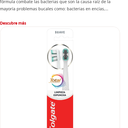
fórmula combate las bacterias que son la causa raíz de la
mayoría problemas bucales como: bacterias en encías,
erosión de esmalte, placa dental, sarro dental, mal aliento y
caries.
Descubre más