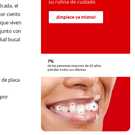
su rutina de cuidado
écada, el
por ciento
¡Empiece ya mismo!
 que viven
 junto con
alud bucal
 de placa
 por