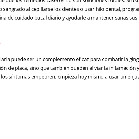
rde que los remedios caseros no son soluciones totales. Si us
o sangrado al cepillarse los dientes o usar hilo dental, prog
utina de cuidado bucal diario y ayudarle a mantener sanas sus 
?
aria puede ser un complemento eficaz para combatir la gingiv
ón de placa, sino que también pueden aliviar la inflamación y
ue los síntomas empeoren; empieza hoy mismo a usar un enj