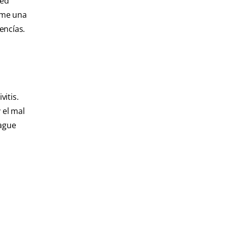
ted
rame una
encías.
itis.
 el mal
uague