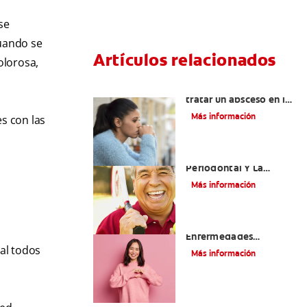
se
cuando se
Artículos relacionados
olorosa,
¿Cuándo es necesario
tratar un absceso en las
encías?
Más información
s con las
La Enfermedad
Periodontal Y La
Enfermedad
Más información
Cardiovascular
Cómo La Salud Bucal Y
Enfermedades
Cardíacas Están
tal todos
Más información
Asociadas