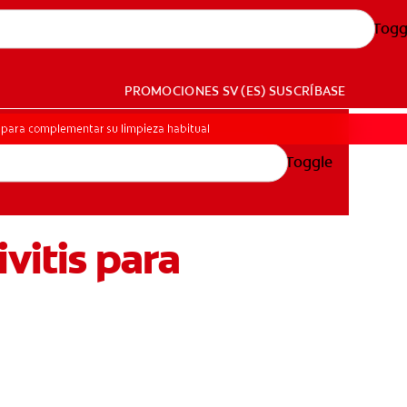
Togg
PROMOCIONES
SV (ES)
SUSCRÍBASE
s para complementar su limpieza habitual
Toggle
vitis para