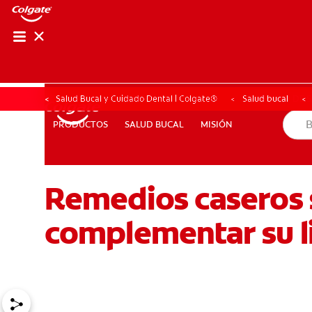
CHEQUEO DE SAL
CHEQUEO DE 
Salud Bucal y Cuidado Dental | Colgate®
Salud bucal
SALUD BUCAL
MISIÓN
PRODUCTOS
PRODUCTOS
SALUD BUCAL
MISIÓN
Remedios caseros s
PROMOCIONES
SV (ES)
SUSCRÍBASE
complementar su l