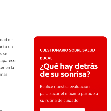
edad de
anto en
CUESTIONARIO SOBRE SALUD
s se
BUCAL
saparecer
¿Qué hay detrás
er en la
de su sonrisa?
 más
Realice nuestra evaluación
para sacar el máximo partido a
su rutina de cuidado
on