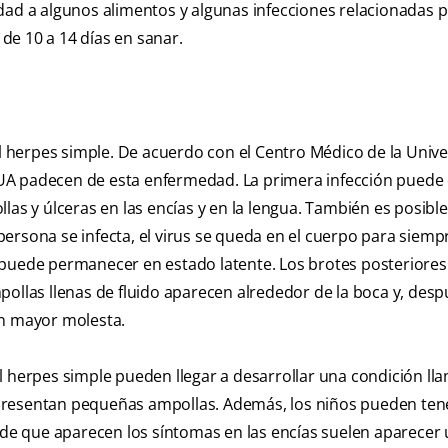
idad a algunos alimentos y algunas infecciones relacionadas
 de 10 a 14 días en sanar.
el herpes simple. De acuerdo con el Centro Médico de la Univ
s EUA padecen de esta enfermedad. La primera infección puede
las y úlceras en las encías y en la lengua. También es posible
ersona se infecta, el virus se queda en el cuerpo para siemp
 puede permanecer en estado latente. Los brotes posteriores
pollas llenas de fluido aparecen alrededor de la boca y, des
an mayor molesta.
l herpes simple pueden llegar a desarrollar una condición ll
 y presentan pequeñas ampollas. Además, los niños pueden tene
s de que aparecen los síntomas en las encías suelen aparecer 