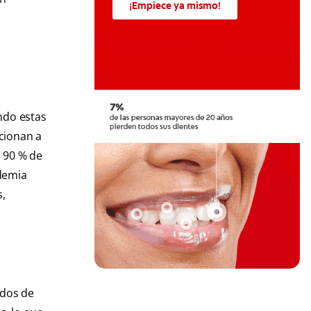
¡Empiece ya mismo!
ndo estas
ccionan a
l 90 % de
ademia
,
idos de