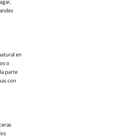
agar,
randes
atural en
cos o
la parte
onas con
lceras
los