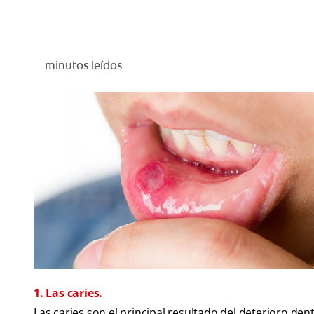
minutos leídos
1. Las caries.
Las caries son el principal resultado del deterioro de