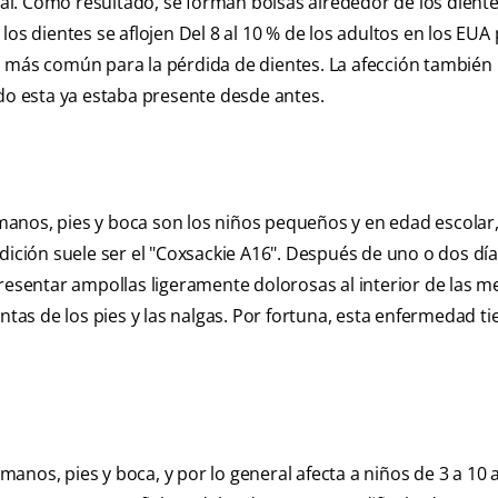
l. Como resultado, se forman bolsas alrededor de los diente
los dientes se aflojen Del 8 al 10 % de los adultos en los EU
a más común para la pérdida de dientes. La afección también
o esta ya estaba presente desde antes.
anos, pies y boca son los niños pequeños y en edad escolar,
dición suele ser el "Coxsackie A16". Después de uno o dos dí
resentar ampollas ligeramente dolorosas al interior de las mej
ntas de los pies y las nalgas. Por fortuna, esta enfermedad ti
anos, pies y boca, y por lo general afecta a niños de 3 a 10 