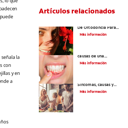
s, lo que
A padecen
Artículos relacionados
 puede
Las Mejores Opciones
De Ortodoncia Para
Adultos
Más información
¿Cuáles son las posibles
causas de una
 señala la
inflamación de encía
Más información
as con
alrededor de un
diente?
illas y en
Lengua saburral:
ende a
Síntomas, causas y
tratamiento
Más información
años