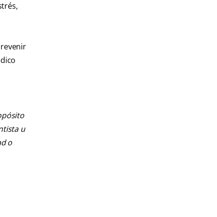
trés,
prevenir
édico
opósito
ntista u
ad o