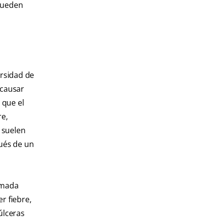
 pueden
ersidad de
 causar
 que el
re,
 suelen
pués de un
amada
r fiebre,
úlceras