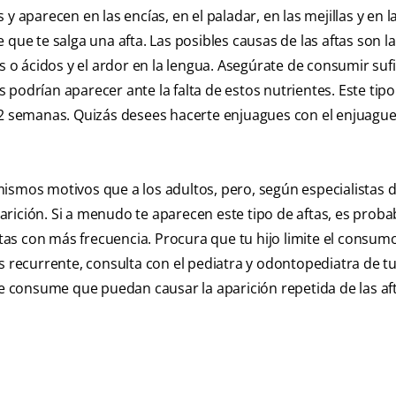
y aparecen en las encías, en el paladar, en las mejillas y en l
e que te salga una afta. Las posibles causas de las aftas son la
s o ácidos y el ardor en la lengua. Asegúrate de consumir suf
as podrían aparecer ante la falta de estos nutrientes. Este tipo
e 2 semanas. Quizás desees hacerte enjuagues con el enjuague
ismos motivos que a los adultos, pero, según especialistas d
arición. Si a menudo te aparecen este tipo de aftas, es proba
aftas con más frecuencia. Procura que tu hijo limite el consum
s recurrente, consulta con el pediatra y odontopediatra de tu
 consume que puedan causar la aparición repetida de las aft