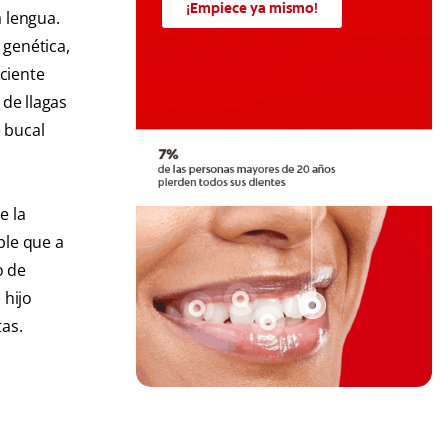
¡Empiece ya mismo!
a lengua.
 genética,
iciente
 de llagas
 bucal
e la
ble que a
o de
 hijo
as.