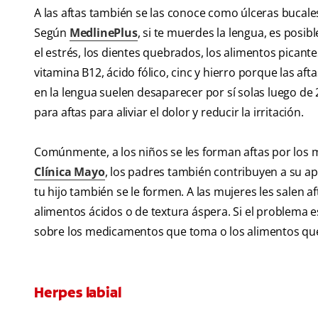
A las aftas también se las conoce como úlceras bucales 
Según
MedlinePlus
, si te muerdes la lengua, es posibl
el estrés, los dientes quebrados, los alimentos picante
vitamina B12, ácido fólico, cinc y hierro porque las aft
en la lengua suelen desaparecer por sí solas luego d
para aftas para aliviar el dolor y reducir la irritación.
Comúnmente, a los niños se les forman aftas por los m
Clínica Mayo
, los padres también contribuyen a su ap
tu hijo también se le formen. A las mujeres les salen 
alimentos ácidos o de textura áspera. Si el problema e
sobre los medicamentos que toma o los alimentos que
Herpes labial