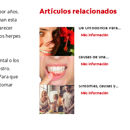
Artículos relacionados
por años.
nan esta
Las Mejores Opciones
arecer
De Ortodoncia Para
Adultos
Más información
los herpes
¿Cuáles son las posibles
causas de una
ntal o los
inflamación de encía
Más información
alrededor de un
stro.
diente?
 Para que
Lengua saburral:
 tomar
Síntomas, causas y
tratamiento
Más información