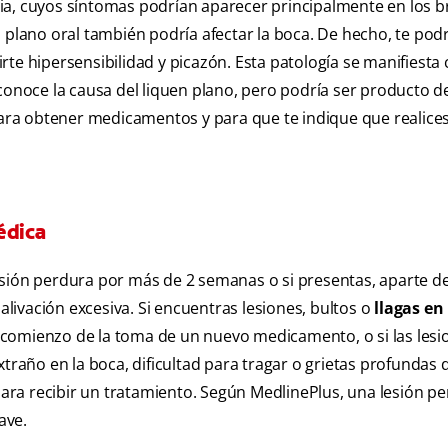
ia, cuyos síntomas podrían aparecer principalmente en los b
en plano oral también podría afectar la boca. De hecho, te podr
ucirte hipersensibilidad y picazón. Esta patología se manifiest
sconoce la causa del liquen plano, pero podría ser producto d
 para obtener medicamentos y para que te indique que realice
édica
sión perdura por más de 2 semanas o si presentas, aparte de 
alivación excesiva. Si encuentras lesiones, bultos o
llagas en 
 el comienzo de la toma de un nuevo medicamento, o si las les
año en la boca, dificultad para tragar o grietas profundas 
o para recibir un tratamiento. Según MedlinePlus, una lesión 
ave.