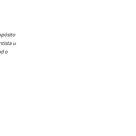
opósito
ntista u
ad o