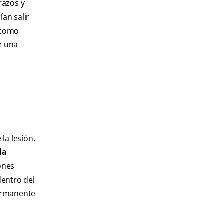
razos y
ían salir
a como
e una
s
la lesión,
la
iones
dentro del
permanente