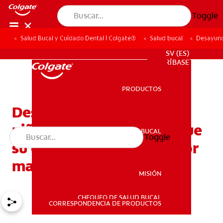
Toggle
Salud Bucal y Cuidado Dental | Colgate®
Salud bucal
Desayuno
PROMOCIONES
SV (ES)
SUSCRÍBASE
PRODUCTOS
PRODUCTOS
Desayunos para niños y
niñas saludables. Haga que
SALUD BUCAL
Toggle
SALUD BUCAL
su día empiece de la mejor
manera
MISIÓN
CHEQUEO DE SALUD BUCAL
MISIÓN
CORRESPONDENCIA DE PRODUCTOS