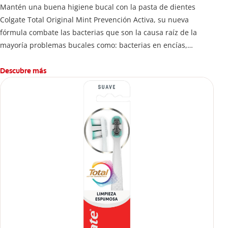
Mantén una buena higiene bucal con la pasta de dientes
Colgate Total Original Mint Prevención Activa, su nueva
fórmula combate las bacterias que son la causa raíz de la
mayoría problemas bucales como: bacterias en encías,
erosión de esmalte, placa dental, sarro dental, mal aliento y
caries.
Descubre más