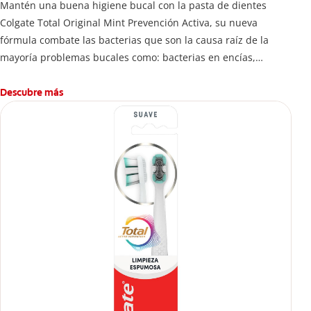
Mantén una buena higiene bucal con la pasta de dientes
Colgate Total Original Mint Prevención Activa, su nueva
fórmula combate las bacterias que son la causa raíz de la
mayoría problemas bucales como: bacterias en encías,
erosión de esmalte, placa dental, sarro dental, mal aliento y
caries.
Descubre más