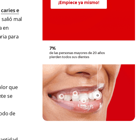
¡Empiece ya mismo!
r
caries e
 salió mal
a en
ria para
olor que
nte se
iodo de
cantidad