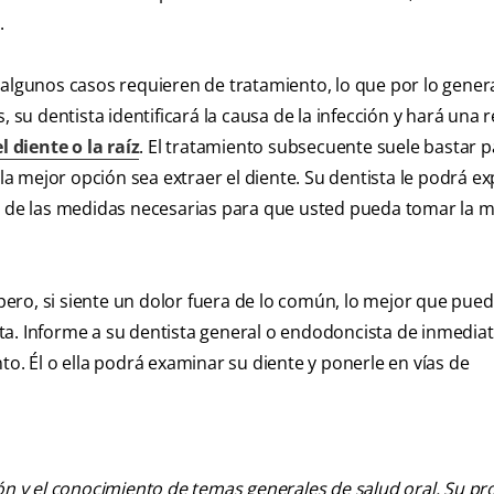
.
 algunos casos requieren de tratamiento, lo que por lo gener
 su dentista identificará la causa de la infección y hará una r
l diente o la raíz
. El tratamiento subsecuente suele bastar pa
la mejor opción sea extraer el diente. Su dentista le podrá exp
ca de las medidas necesarias para que usted pueda tomar la m
ero, si siente un dolor fuera de lo común, lo mejor que pue
a. Informe a su dentista general o endodoncista de inmediat
to. Él o ella podrá examinar su diente y ponerle en vías de
ión y el conocimiento de temas generales de salud oral. Su pr