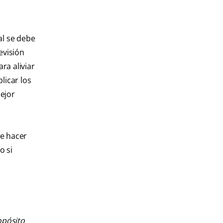
al se debe
evisión
ra aliviar
licar los
ejor
de hacer
o si
opósito