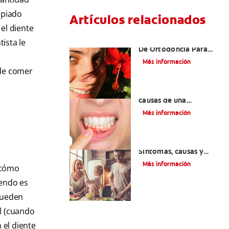
opiado
Artículos relacionados
el diente
Las Mejores Opciones
ista le
De Ortodoncia Para
s
Adultos
Más información
 de comer
¿Cuáles son las posibles
causas de una
inflamación de encía
Más información
alrededor de un
diente?
Lengua saburral:
Síntomas, causas y
tratamiento
Más información
¿cómo
iendo es
 pueden
al (cuando
 el diente