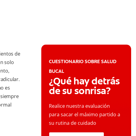
ientos de
CUESTIONARIO SOBRE SALUD
an solo
nto,
BUCAL
¿Qué hay detrás
adicular.
no es
de su sonrisa?
 siempre
ormal
Realice nuestra evaluación
para sacar el máximo partido a
su rutina de cuidado