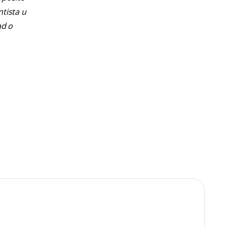
ntista u
ad o