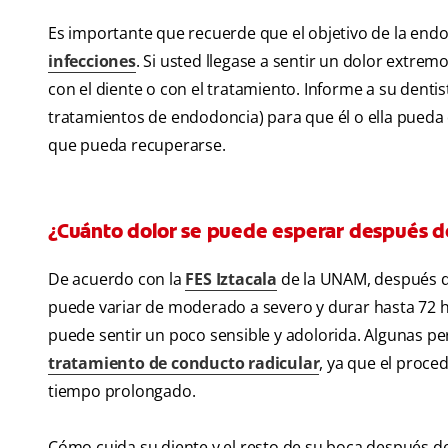
Es importante que recuerde que el objetivo de la endod
infecciones
. Si usted llegase a sentir un dolor extre
con el diente o con el tratamiento. Informe a su denti
tratamientos de endodoncia) para que él o ella pueda 
que pueda recuperarse.
¿Cuánto dolor se puede esperar después 
De acuerdo con la
FES Iztacala
de la UNAM, después d
puede variar de moderado a severo y durar hasta 72 ho
puede sentir un poco sensible y adolorida. Algunas p
tratamiento de conducto radicular
, ya que el proce
tiempo prolongado.
Cómo cuida su diente y el resto de su boca después d