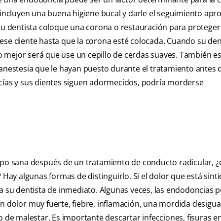
ncluyen una buena higiene bucal y darle el seguimiento apr
 su dentista coloque una corona o restauración para proteger 
ese diente hasta que la corona esté colocada. Cuando su dent
 Lo mejor será que use un cepillo de cerdas suaves. También e
 anestesia que le hayan puesto durante el tratamiento antes
ncías y sus dientes siguen adormecidos, podría morderse
erpo sana después de un tratamiento de conducto radicular, 
 Hay algunas formas de distinguirlo. Si el dolor que está sint
 a su dentista de inmediato. Algunas veces, las endodoncias
n dolor muy fuerte, fiebre, inflamación, una mordida desigu
o de malestar. Es importante descartar infecciones, fisuras en