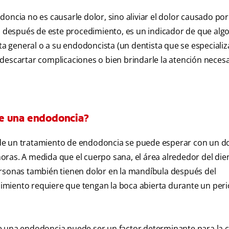
oncia no es causarle dolor, sino aliviar el dolor causado po
mo después de este procedimiento, es un indicador de que algo
sta general o a su endodoncista (un dentista que se especializ
descartar complicaciones o bien brindarle la atención necesa
de una endodoncia?
e un tratamiento de endodoncia se puede esperar con un d
ras. A medida que el cuerpo sana, el área alrededor del die
ersonas también tienen dolor en la mandíbula después del
dimiento requiere que tengan la boca abierta durante un per
e una endodoncia puede ser un factor determinante para la 