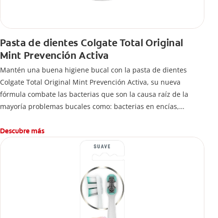
Pasta de dientes Colgate Total Original
Mint Prevención Activa
Mantén una buena higiene bucal con la pasta de dientes
Colgate Total Original Mint Prevención Activa, su nueva
fórmula combate las bacterias que son la causa raíz de la
mayoría problemas bucales como: bacterias en encías,
erosión de esmalte, placa dental, sarro dental, mal aliento y
caries.
Descubre más