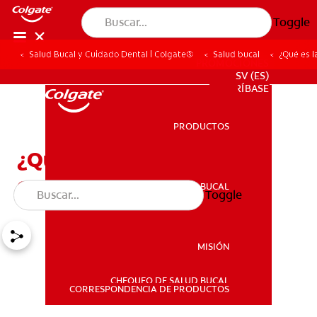
Toggle
Salud Bucal y Cuidado Dental | Colgate®
Salud bucal
¿Qué es l
PROMOCIONES
SV (ES)
SUSCRÍBASE
PRODUCTOS
PRODUCTOS
¿Qué es la osteítis
condensante?
SALUD BUCAL
Toggle
SALUD BUCAL
MISIÓN
CHEQUEO DE SALUD BUCAL
MISIÓN
CORRESPONDENCIA DE PRODUCTOS