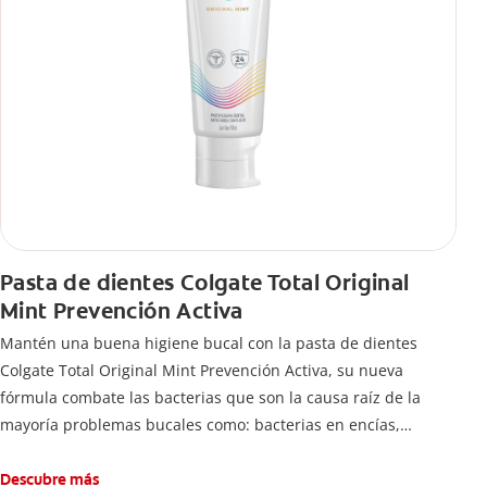
Pasta de dientes Colgate Total Original
Mint Prevención Activa
Mantén una buena higiene bucal con la pasta de dientes
Colgate Total Original Mint Prevención Activa, su nueva
fórmula combate las bacterias que son la causa raíz de la
mayoría problemas bucales como: bacterias en encías,
erosión de esmalte, placa dental, sarro dental, mal aliento y
caries.
Descubre más