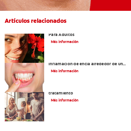
Artículos relacionados
Las Mejores Opciones De Ortodoncia
Para Adultos
Más información
¿Cuáles son las posibles causas de una
inflamación de encía alrededor de un
diente?
Más información
Lengua saburral: Síntomas, causas y
tratamiento
Más información