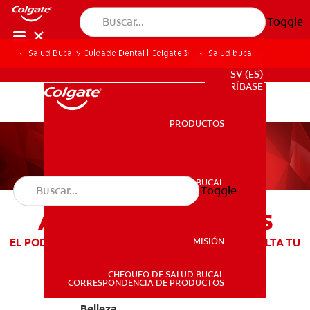
Toggle
Salud Bucal y Cuidado Dental | Colgate®
Salud bucal
PROMOCIONES
SV (ES)
SUSCRÍBASE
PRODUCTOS
PRODUCTOS
SALUD BUCAL
Toggle
SALUD BUCAL
ARTÍCULOS LUMINOUS
MISIÓN
EL PODER DE TU SONRISA TE HACE ÚNICA Y RESALTA TU
BELLEZA
CHEQUEO DE SALUD BUCAL
MISIÓN
CORRESPONDENCIA DE PRODUCTOS
Belleza