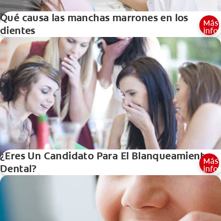
Qué causa las manchas marrones en los
Más
dientes
info
¿Eres Un Candidato Para El Blanqueamiento
Más
Dental?
info