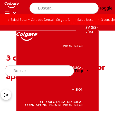
Toggle
Salud Bucal y Cuidado Dental | Colgate®
Salud bucal
3 consejo
PROMOCIONES
SV (ES)
SUSCRÍBASE
PRODUCTOS
PRODUCTOS
3 consejos para prevenir
manchas en los dientes por
SALUD BUCAL
Toggle
SALUD BUCAL
aparatos de ortodoncia
MISIÓN
CHEQUEO DE SALUD BUCAL
MISIÓN
CORRESPONDENCIA DE PRODUCTOS