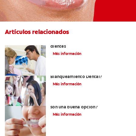
Artículos relacionados
Qué causa las manchas marrones en los
dientes
Más información
¿Eres Un Candidato Para El
Blanqueamiento Dental?
Más información
¿Las tiras blanqueadoras de dientes
son una buena opción?
Más información