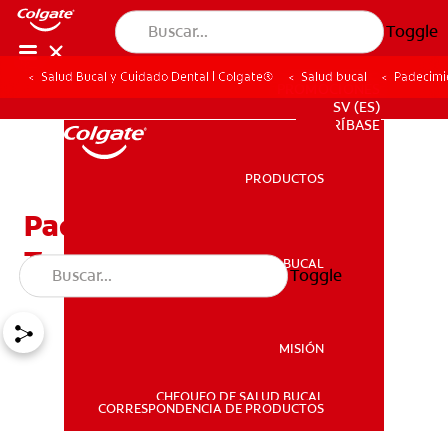
Toggle
Salud Bucal y Cuidado Dental | Colgate®
Salud bucal
Padecimi
PROMOCIONES
SV (ES)
SUSCRÍBASE
PRODUCTOS
PRODUCTOS
Padecimiento
Temporomandibular
SALUD BUCAL
Toggle
SALUD BUCAL
MISIÓN
CHEQUEO DE SALUD BUCAL
MISIÓN
CORRESPONDENCIA DE PRODUCTOS