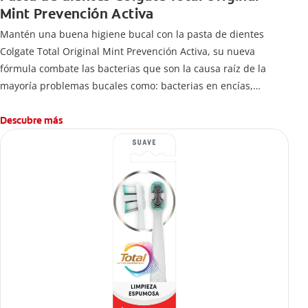
Mint Prevención Activa
Mantén una buena higiene bucal con la pasta de dientes
Colgate Total Original Mint Prevención Activa, su nueva
fórmula combate las bacterias que son la causa raíz de la
mayoría problemas bucales como: bacterias en encías,
erosión de esmalte, placa dental, sarro dental, mal aliento y
caries.
Descubre más