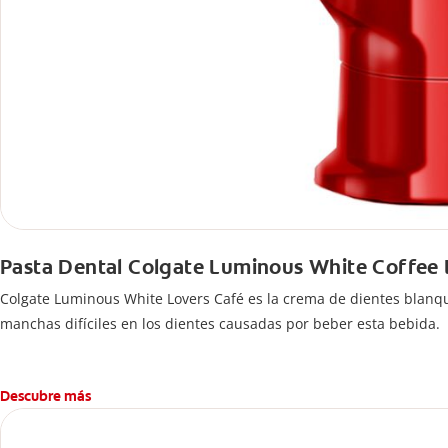
Pasta Dental Colgate Luminous White Coffee 
Colgate Luminous White Lovers Café es la crema de dientes blanqueadora ideal para los amantes del café, ya que su fórmula clínicamente probada asegura la eliminación efectiva de las
manchas difíciles en los dientes causadas por beber esta bebida.
Descubre más