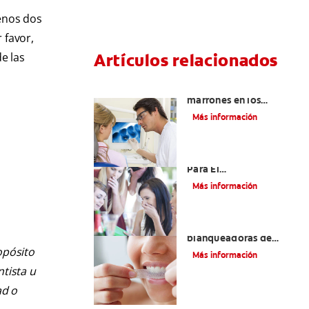
menos dos
 favor,
Artículos relacionados
e las
Qué causa las manchas
marrones en los
dientes
Más información
¿Eres Un Candidato
Para El
Blanqueamiento
Más información
Dental?
¿Las tiras
blanqueadoras de
dientes son una buena
opósito
Más información
opción?
ntista u
ad o