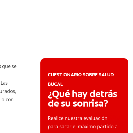
s que se
CUESTIONARIO SOBRE SALUD
 Las
BUCAL
¿Qué hay detrás
turados,
 o con
de su sonrisa?
Realice nuestra evaluación
para sacar el máximo partido a