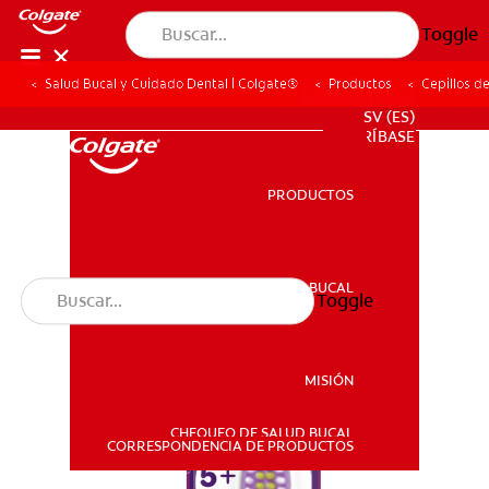
Toggle
Salud Bucal y Cuidado Dental | Colgate®
Productos
Cepillos d
PROMOCIONES
SV (ES)
SUSCRÍBASE
PRODUCTOS
PRODUCTOS
SALUD BUCAL
Toggle
SALUD BUCAL
MISIÓN
CHEQUEO DE SALUD BUCAL
MISIÓN
CORRESPONDENCIA DE PRODUCTOS