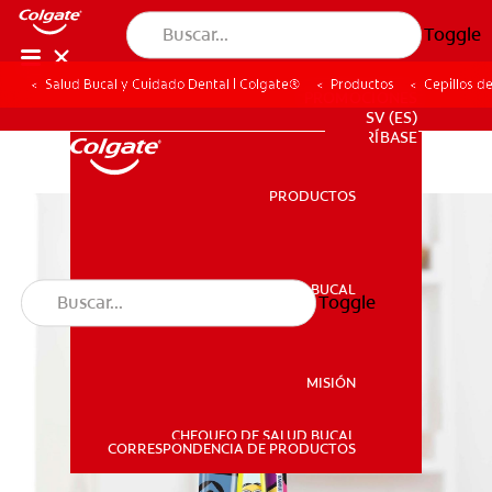
Toggle
Salud Bucal y Cuidado Dental | Colgate®
Productos
Cepillos d
PROMOCIONES
SV (ES)
SUSCRÍBASE
PRODUCTOS
PRODUCTOS
SALUD BUCAL
Toggle
SALUD BUCAL
MISIÓN
CHEQUEO DE SALUD BUCAL
MISIÓN
CORRESPONDENCIA DE PRODUCTOS