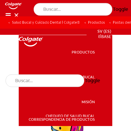
Toggle
Salud Bucal y Cuidado Dental | Colgate®
Productos
Pastas den
PROMOCIONES
SV (ES)
SUSCRÍBASE
PRODUCTOS
PRODUCTOS
SALUD BUCAL
Toggle
SALUD BUCAL
MISIÓN
CHEQUEO DE SALUD BUCAL
MISIÓN
CORRESPONDENCIA DE PRODUCTOS