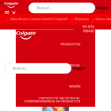
Toggle
Salud Bucal y Cuidado Dental | Colgate®
Productos
Pastas den
PROMOCIONES
SV (ES)
SUSCRÍBASE
PRODUCTOS
PRODUCTOS
SALUD BUCAL
Toggle
SALUD BUCAL
MISIÓN
CHEQUEO DE SALUD BUCAL
MISIÓN
CORRESPONDENCIA DE PRODUCTOS