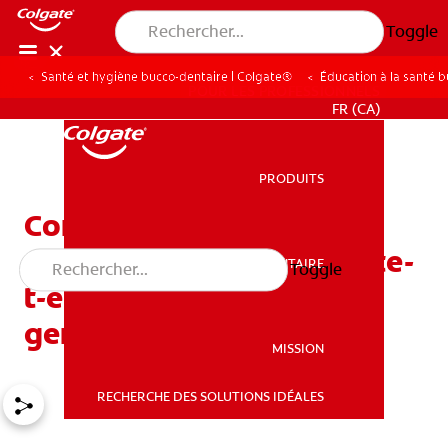
Toggle
Santé et hygiène bucco-dentaire | Colgate®
Éducation à la santé 
POUR LES PROFESSIONNELS
FR (CA)
PRODUITS
PRODUITS
Comment la thérapie
parodontale au laser traite-
SANTÉ BUCCO-DENTAIRE
Toggle
SANTÉ BUCCO-DENTAIRE
t-elle les maladies des
gencives?
MISSION
RECHERCHE DES SOLUTIONS IDÉALES
MISSION