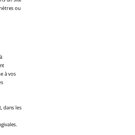
imètres ou
 à
nt
ne à vos
es
, dans les
givales.