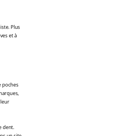
ste. Plus
ves et à
de poches
 marques,
 leur
e dent.
ns un site