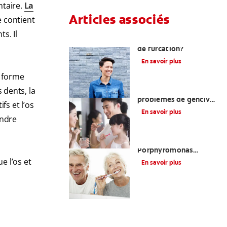
ntaire.
La
Articles associés
e contient
s. Il
Qu’est-ce qu’un défaut
de furcation?
En savoir plus
e forme
 dents, la
Comprendre les
problèmes de gencives
fs et l’os
liés au diabète
En savoir plus
endre
Le lien entre
Porphyromonas
Gingivalis et la maladie
e l’os et
En savoir plus
des gencives