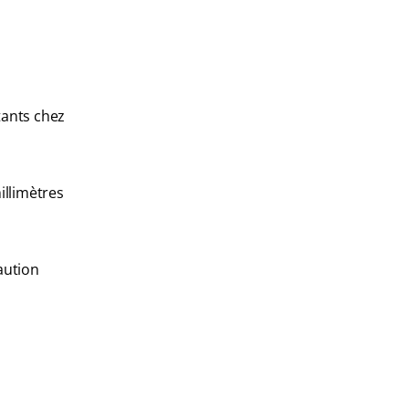
tants chez
illimètres
aution