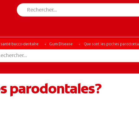
CHE DES SOLUTIONS IDÉALES
ERCHE DES SOLUTIONS IDÉALES
a santé bucco-dentaire
Gum Disease
Que sont les poches parodonta
es parodontales?