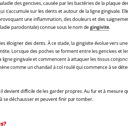
ladie des gencives, causée par les bactéries de la plaque de
i s’accumule sur les dents et autour de la ligne gingivale. Ell
, provoquant une inflammation, des douleurs et des saignement
maladie parodontale) connue sous le nom de
gingivite
.
es éloigner des dents. À ce stade, la gingivite évolue vers un
ite. Lorsque des poches se forment entre les gencives et les
a ligne gingivale et commencent à attaquer les tissus conjoncti
mène comme un chandail à col roulé qui commence à se dét
 devient difficile de les garder propres. Au fur et à mesure qu
à se déchausser et peuvent finir par tomber.
es?