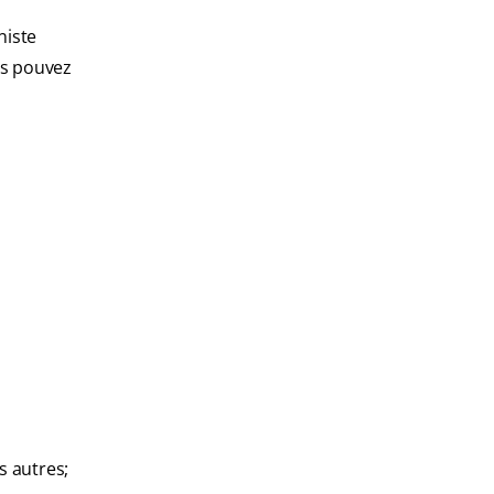
niste
us pouvez
s autres;