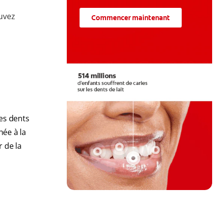
e
uvez
Commencer maintenant
les dents
hée à la
 de la