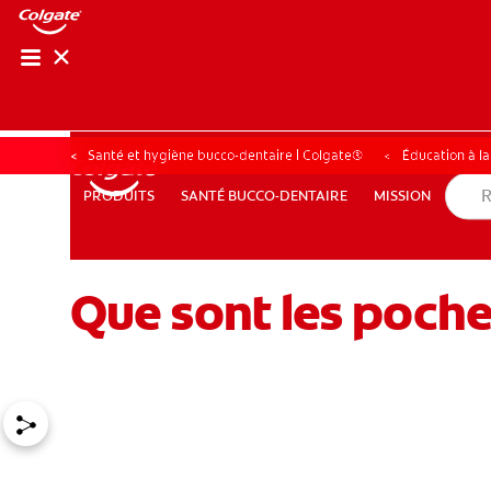
RECHER
RECH
Santé et hygiène bucco-dentaire | Colgate®
Éducation à l
SANTÉ BUCCO-DENTAIRE
MISSION
PRODUITS
PRODUITS
SANTÉ BUCCO-DENTAIRE
MISSION
Que sont les poch
POUR LES PROFESSIONNELS
FR (CA)