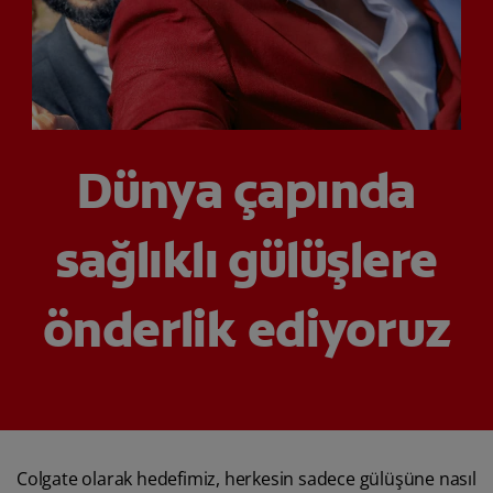
TR (TR)
KAYIT OL
Dünya çapında
sağlıklı gülüşlere
önderlik ediyoruz
Colgate olarak hedefimiz, herkesin sadece gülüşüne nasıl