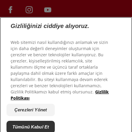
Gizliliğinizi ciddiye alıyoruz.
Web sitemizi nasıl kullandığınızı anlamak ve sizin
için daha değerli deneyimler oluşturmak için
çerezler ve benzer teknolojiler kullanıyoruz. Bu
çerezler, kişiselleştirilmiş reklamcılık, site
kullanımını ölçme ve üçüncü taraf ortaklarla
© 2026 Colgate-Palmolive Company. Tüm hakları saklıdır.
paylaşma dahil olmak üzere farklı amaçlar için
kullanılabilir. Bu siteyi kullanmaya devam ederek
Kullanım Koşulları
çerezleri ve benzer teknolojileri kullanmamızı,
Gizlilik Politikamızı kabul etmiş olursunuz.
Gizlilik
Gizlilik Politikası
Politikası
Veri Haklarımı Yönet
Satış Koşulları
Çerezleri Yönet
Çerezleri Yönet
Bilgi Güvenliği Politikamızı Okuyun
Tümünü Kabul Et