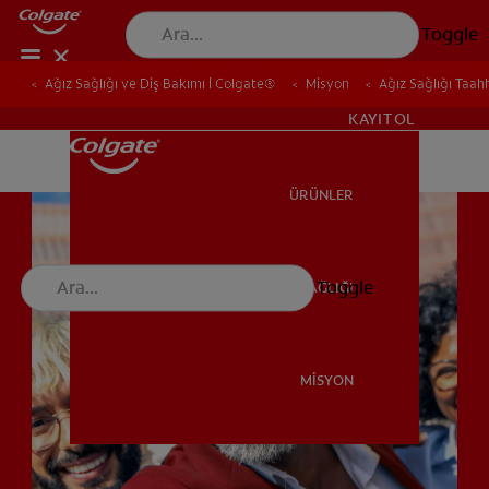
Toggle
Ağız Sağlığı ve Diş Bakımı | Colgate®
Ağız Sağlığı ve Diş Bakımı | Colgate®
Misyon
Misyon
Ağız Sağlığı Taa
Ağız Sağlığı Taa
TR (TR)
KAYIT OL
ÜRÜNLER
ÜRÜNLER
Toggle
AĞIZ SAĞLIĞI
AĞIZ SAĞLIĞI
MİSYON
MİSYON