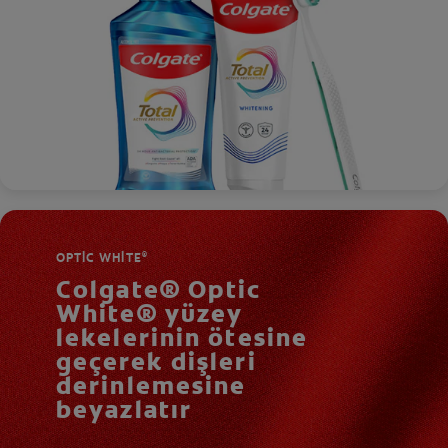
OPTIC WHITE
®
Colgate® Optic
White® yüzey
lekelerinin ötesine
geçerek dişleri
derinlemesine
beyazlatır