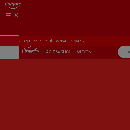
Ağız Sağlığı ve Diş Bakımı | Colgate®
AĞIZ SAĞLIĞI
MİSYON
ÜRÜNLER
ÜRÜNLER
AĞIZ SAĞLIĞI
MİSYON
TR (TR)
KAYIT OL