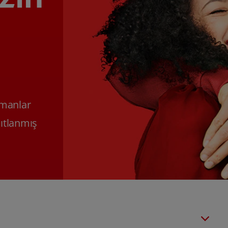
zmanlar
nıtlanmış