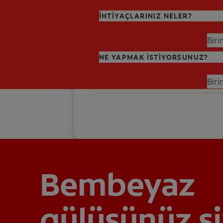
İHTİYAÇLARINIZ NELER?
Biri
NE YAPMAK İSTİYORSUNUZ?
Biri
Bembeyaz
gülüşünüz si