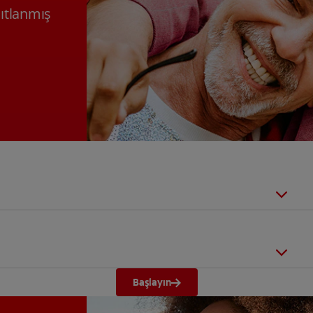
nıtlanmış
Başlayın