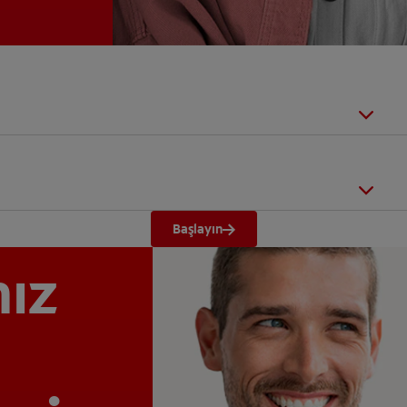
Başlayın
nız