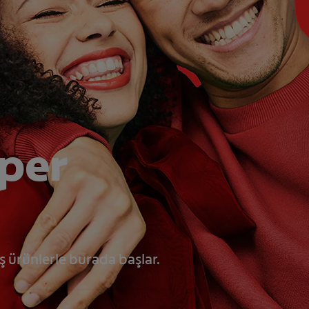
üper
ış ürünlerle burada başlar.