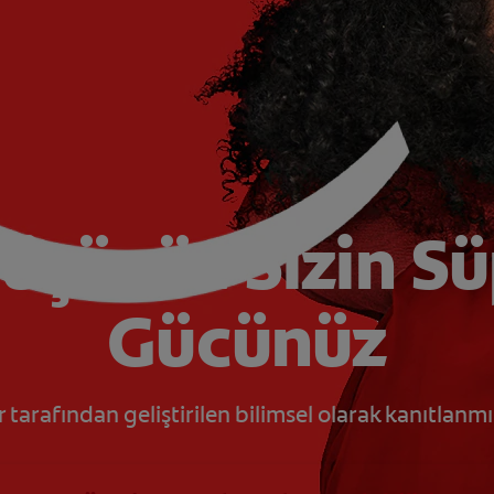
üşünüz Sizin S
Gücünüz
r tarafından geliştirilen bilimsel olarak kanıtlanm