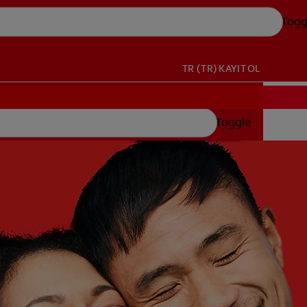
Togg
TR (TR)
KAYIT OL
Toggle