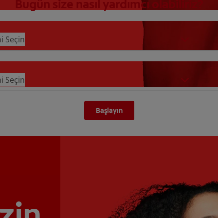
Bugün size nasıl yardımcı olabiliriz?
ni Seçin
ni Seçin
Başlayın
zin