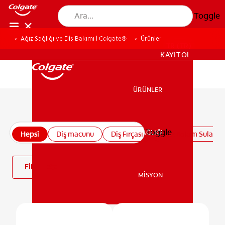
Toggle
Ağız Sağlığı ve Diş Bakımı | Colgate®
Ürünler
TR (TR)
KAYIT OL
ÜRÜNLER
ÜRÜNLER
Tüm ürünler
Toggle
AĞIZ SAĞLIĞI
Hepsi
Diş macunu
Diş Fırçası
Ağız Bakım Suları v
AĞIZ SAĞLIĞI
Filtre
MİSYON
MİSYON