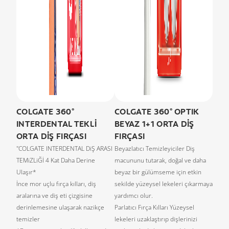
COLGATE 360°
COLGATE 360° OPTIK
INTERDENTAL TEKLİ
BEYAZ 1+1 ORTA DİŞ
ORTA DİŞ FIRÇASI
FIRÇASI
"COLGATE INTERDENTAL DiŞ ARASI
Beyazlatıcı Temizleyiciler Diş
TEMiZLiĞİ 4 Kat Daha Derine
macununu tutarak, doğal ve daha
Ulaşır*
beyaz bir gülümseme için etkin
İnce mor uçlu fırça kılları, diş
sekilde yüzeysel lekeleri çıkarmaya
aralarına ve diş eti çizgisine
yardımcı olur.
derinlemesine ulaşarak nazikçe
Parlatıcı Fırça Kılları Yüzeysel
temizler
lekeleri uzaklaştırıp dişlerinizi