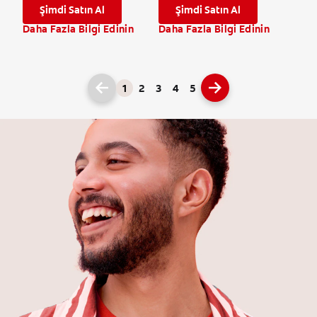
Şimdi Satın Al
Şimdi Satın Al
Daha Fazla Bilgi Edinin
Daha Fazla Bilgi Edinin
1
2
3
4
5