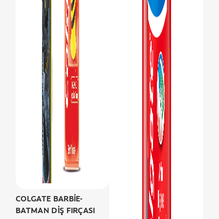
COLGATE BARBİE-
BATMAN DİŞ FIRÇASI