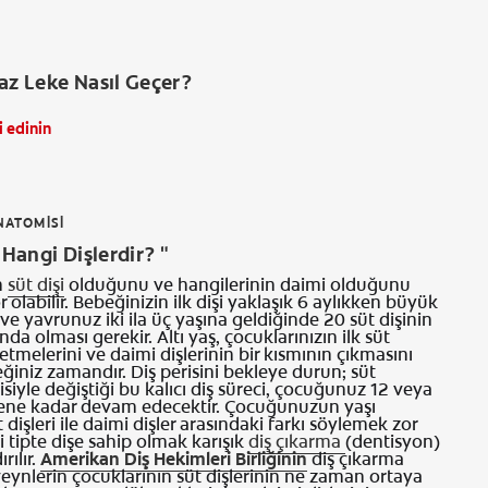
az Leke Nasıl Geçer?
i edinin
NATOMISI
 Hangi Dişlerdir? "
n
süt dişi
olduğunu ve hangilerinin daimi olduğunu
 olabilir. Bebeğinizin ilk dişi yaklaşık 6 aylıkken büyük
 ve yavrunuz iki ila üç yaşına geldiğinde 20 süt dişinin
da olması gerekir. Altı yaş, çocuklarınızın ilk süt
betmelerini ve daimi dişlerinin bir kısmının çıkmasını
ğiniz zamandır. Diş perisini bekleye durun; süt
isiyle değiştiği bu kalıcı diş süreci, çocuğunuz 12 veya
lene kadar devam edecektir. Çocuğunuzun yaşı
t dişleri ile daimi dişler arasındaki farkı söylemek zor
iki tipte dişe sahip olmak karışık
diş çıkarma
(dentisyon)
rılır.
Amerikan Diş Hekimleri Birliğinin
diş çıkarma
eynlerin çocuklarının süt dişlerinin ne zaman ortaya