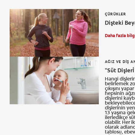
ÇÜRÜKLER
Dişteki Bey
Daha fazla bilg
AĞIZ VE DIŞ A
"Süt Dişlerİ
Hangi dişleri
belirlemek zor
çıkışını yapar
hepsinin ağzın
dişlerini kay
bekleyebilece
dişlerinin yen
13 yaşına ge
ilerledikçe sü
olabilir. Her 
olarak adlandı
tablosu, ebev