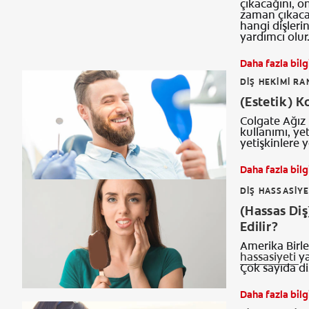
çıkacağını, o
zaman çıkacağ
hangi dişleri
yardımcı olur
Daha fazla bilg
DIŞ HEKIMI R
(Estetik) K
Colgate Ağız 
kullanımı, yet
yetişkinlere 
Daha fazla bilg
DIŞ HASSASIYE
(Hassas Diş
Edilir?
Amerika Birle
hassasiyeti
y
Çok sayıda di
Daha fazla bilg