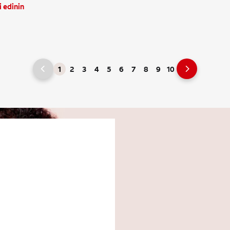
i edinin
1
2
3
4
5
6
7
8
9
10