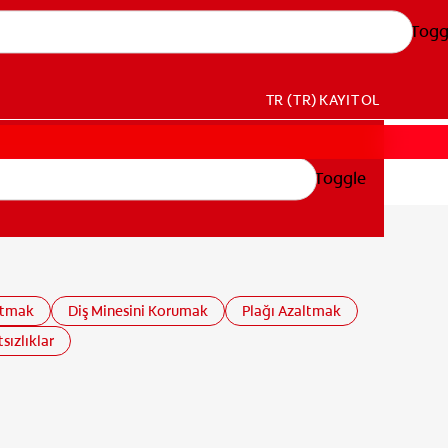
Togg
TR (TR)
KAYIT OL
Toggle
ltmak
Diş Minesini Korumak
Plağı Azaltmak
sızlıklar