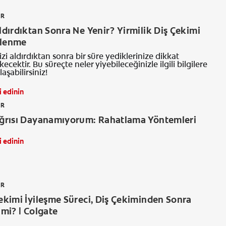
ER
Aldırdıktan Sonra Ne Yenir? Yirmilik Diş Çekimi
slenme
nizi aldırdıktan sonra bir süre yediklerinize dikkat
cektir. Bu süreçte neler yiyebileceğinizle ilgili bilgilere
aşabilirsiniz!
i edinin
ER
 Ağrısı Dayanamıyorum: Rahatlama Yöntemleri
i edinin
ER
Çekimi İyileşme Süreci, Diş Çekiminden Sonra
 mi? | Colgate