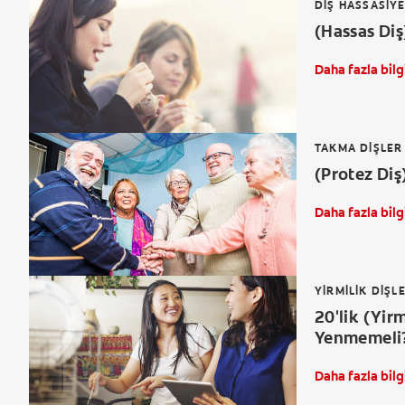
DIŞ HASSASIYE
(Hassas Diş
Daha fazla bilg
TAKMA DIŞLER
(Protez Diş
Daha fazla bilg
YIRMILIK DIŞL
20'lik (Yir
Yenmemeli
Daha fazla bilg