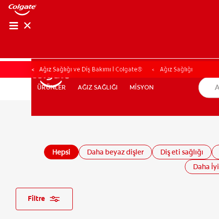
Ağız Sağlığı ve Diş Bakımı | Colgate®
Ağız Sağlığı
AĞIZ SAĞLIĞI
MİSYON
ÜRÜNLER
ÜRÜNLER
AĞIZ SAĞLIĞI
MİSYON
TR (TR)
KAYIT OL
Hepsi
Daha beyaz dişler
Diş eti sağlığı
Daha İyi
Filtre