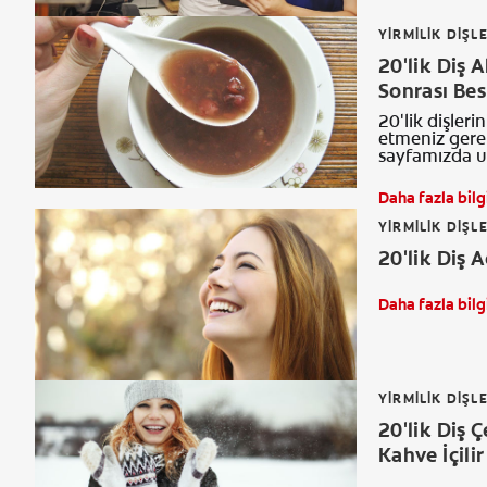
YIRMILIK DIŞL
20'lik Diş 
Sonrası Be
20'lik dişleri
etmeniz gereke
sayfamızda ul
Daha fazla bilg
YIRMILIK DIŞL
20'lik Diş
Daha fazla bilg
YIRMILIK DIŞL
20'lik Diş 
Kahve İçilir