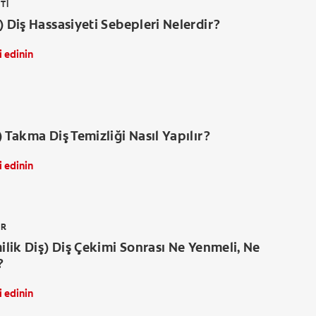
TI
) Diş Hassasiyeti Sebepleri Nelerdir?
i edinin
) Takma Diş Temizliği Nasıl Yapılır?
i edinin
ER
milik Diş) Diş Çekimi Sonrası Ne Yenmeli, Ne
?
i edinin