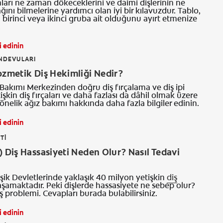
nları ne zaman dökeceklerini ve daimi dişlerinin ne
ını bilmelerine yardımcı olan iyi bir kılavuzdur. Tablo,
n birinci veya ikinci gruba ait olduğunu ayırt etmenize
.
i edinin
ANDEVULARI
ozmetik Diş Hekimliği Nedir?
Bakımı Merkezinden doğru diş fırçalama ve diş ipi
işkin diş fırçaları ve daha fazlası da dâhil olmak üzere
yönelik ağız bakımı hakkında daha fazla bilgiler edinin.
i edinin
TI
) Diş Hassasiyeti Neden Olur? Nasıl Tedavi
şik Devletlerinde yaklaşık 40 milyon yetişkin
diş
aşamaktadır. Peki dişlerde hassasiyete ne sebep olur?
ş problemi. Cevapları burada bulabilirsiniz.
i edinin