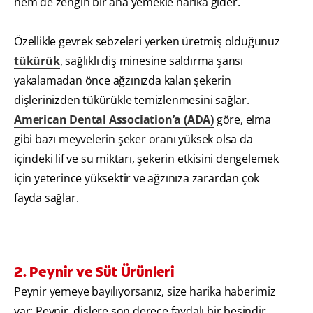
hem de zengin bir ana yemekle harika gider.
Özellikle gevrek sebzeleri yerken üretmiş olduğunuz
tükürük
, sağlıklı diş minesine saldırma şansı
yakalamadan önce ağzınızda kalan şekerin
dişlerinizden tükürükle temizlenmesini sağlar.
American Dental Association’a (ADA)
göre, elma
gibi bazı meyvelerin şeker oranı yüksek olsa da
içindeki lif ve su miktarı, şekerin etkisini dengelemek
için yeterince yüksektir ve ağzınıza zarardan çok
fayda sağlar.
2. Peynir ve Süt Ürünleri
Peynir yemeye bayılıyorsanız, size harika haberimiz
var: Peynir, dişlere son derece faydalı bir besindir.