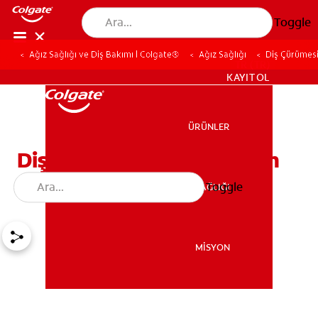
Toggle
Ağız Sağlığı ve Diş Bakımı | Colgate®
Ağız Sağlığı
Diş Çürümesi
TR (TR)
KAYIT OL
ÜRÜNLER
ÜRÜNLER
Diş Çürümesini Engelleyen
Besinler Nelerdir?
Toggle
AĞIZ SAĞLIĞI
AĞIZ SAĞLIĞI
MİSYON
MİSYON