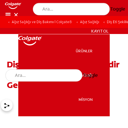
Toggle
Ağız Sağlığı ve Diş Bakımı | Colgate®
Ağız Sağlığı
Diş Eti Şekil
TR (TR)
KAYIT OL
ÜRÜNLER
ÜRÜNLER
Diş Eti Şekillendirmesi Nedir
ve Diş Eti Kesimi Nasıl
Toggle
AĞIZ SAĞLIĞI
AĞIZ SAĞLIĞI
Gerçekleşir?
MİSYON
MİSYON