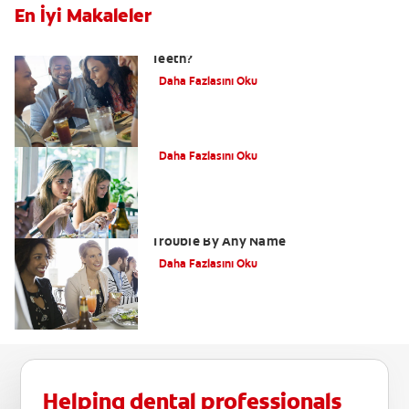
En İyi Makaleler
Sugar Free Drinks: Are They Safe For
Teeth?
Daha Fazlasını Oku
Nutrition
Daha Fazlasını Oku
Soft Drinks Or Fizzy Drinks? It Is Tooth
Trouble By Any Name
Daha Fazlasını Oku
Helping dental professionals