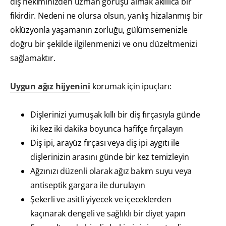
diş hekiminizden uzman görüşü almak akıllıca bir
fikirdir. Nedeni ne olursa olsun, yanlış hizalanmış bir
oklüzyonla yaşamanın zorluğu, gülümsemenizle
doğru bir şekilde ilgilenmenizi ve onu düzeltmenizi
sağlamaktır.
Uygun ağız hijyenini
korumak için ipuçları:
Dişlerinizi yumuşak kıllı bir diş fırçasıyla günde
iki kez iki dakika boyunca hafifçe fırçalayın
Diş ipi, arayüz fırçası veya diş ipi aygıtı ile
dişlerinizin arasını günde bir kez temizleyin
Ağzınızı düzenli olarak ağız bakım suyu veya
antiseptik gargara ile durulayın
Şekerli ve asitli yiyecek ve içeceklerden
kaçınarak dengeli ve sağlıklı bir diyet yapın