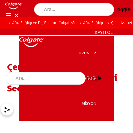
Toggle
Ağız Sağlığı ve Diş Bakımı | Colgate®
Ağız Sağlığı
Çene Asimetr
TR (TR)
KAYIT OL
ÜRÜNLER
ÜRÜNLER
Çene Asimetrisi: Yanlış
Hizalanmış Çene ve Tedavi
Toggle
AĞIZ SAĞLIĞI
AĞIZ SAĞLIĞI
Seçenekleri
MİSYON
MİSYON