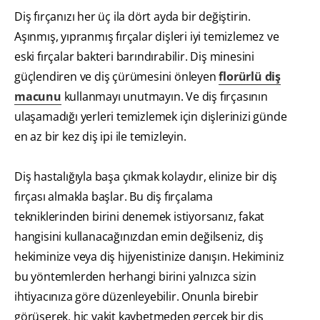
Diş fırçanızı her üç ila dört ayda bir değiştirin.
Aşınmış, yıpranmış fırçalar dişleri iyi temizlemez ve
eski fırçalar bakteri barındırabilir. Diş minesini
güçlendiren ve diş çürümesini önleyen
florürlü diş
macunu
kullanmayı unutmayın. Ve diş fırçasının
ulaşamadığı yerleri temizlemek için dişlerinizi günde
en az bir kez diş ipi ile temizleyin.
Diş hastalığıyla başa çıkmak kolaydır, elinize bir diş
fırçası almakla başlar. Bu diş fırçalama
tekniklerinden birini denemek istiyorsanız, fakat
hangisini kullanacağınızdan emin değilseniz, diş
hekiminize veya diş hijyenistinize danışın. Hekiminiz
bu yöntemlerden herhangi birini yalnızca sizin
ihtiyacınıza göre düzenleyebilir. Onunla birebir
görüşerek, hiç vakit kaybetmeden gerçek bir diş