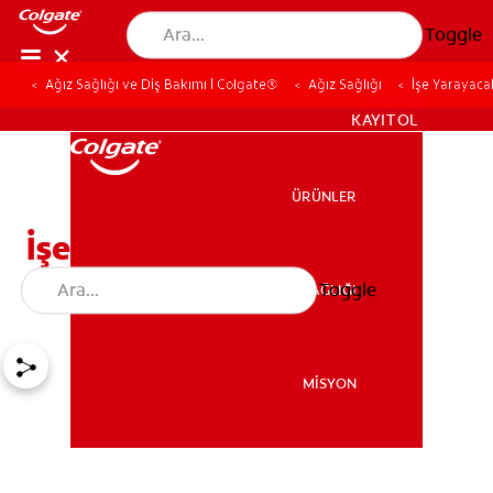
Toggle
Ağız Sağlığı ve Diş Bakımı | Colgate®
Ağız Sağlığı
İşe Yarayaca
TR (TR)
KAYIT OL
ÜRÜNLER
ÜRÜNLER
İşe Yarayacak 3 Diş
Fırçalama Tekniği
Toggle
AĞIZ SAĞLIĞI
AĞIZ SAĞLIĞI
MİSYON
MİSYON