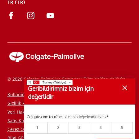
TR (TR)
TR (TR)
KAYIT OL
© 2026 Colgate-Palmolive Company. Tüm hakları saklıdır.
Geribildirimniz bizim için
Kullanım Koşulları
değerlidir
Gizlilik Politikası
Veri Haklarımı Yönet
Colgate.com tecrübenizi nasıl değerlendirirsiniz?
Satış Koşulları
1
2
3
4
5
Çerez Onay Aracı
Bilgi Güvenliği Politikamızı Okuyun