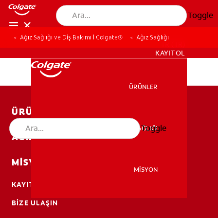
Toggle
Ağız Sağlığı ve Diş Bakımı | Colgate®
Ağız Sağlığı
TR (TR)
KAYIT OL
ÜRÜNLER
ÜRÜNLER
ÜRÜNLER
Toggle
AĞIZ SAĞLIĞI
AĞIZ SAĞLIĞI
AĞIZ SAĞLIĞI
MISYON
MİSYON
KAYIT OL
MİSYON
BIZE ULAŞIN