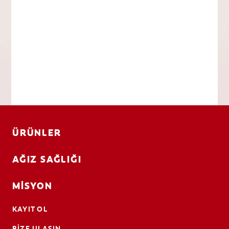
ÜRÜNLER
AĞIZ SAĞLIĞI
MISYON
KAYIT OL
BIZE ULAŞIN