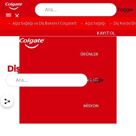
Toggle
Ağız Sağlığı ve Diş Bakımı | Colgate®
Ağız Sağlığı
Diş Kurdu Di
TR (TR)
KAYIT OL
ÜRÜNLER
ÜRÜNLER
Diş Kurdu Olarak Bilinen
Dentin Tübülü Nedir?
Toggle
AĞIZ SAĞLIĞI
AĞIZ SAĞLIĞI
MİSYON
MİSYON