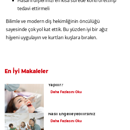
Hasarlı dişlerinizi en kısa sürede kontrol ettirip
tedavi ettirmeli
Bilimle ve modern diş hekimliğinin öncülüğü
sayesinde çok yol kat ettik. Bu yüzden iyi bir ağız
hijyeni uygulayın ve kurtları kuşlara bırakın.
En İyi Makaleler
Restoratif Diş Tedavisi Nedir ve Nasıl
Yapılır?
Daha Fazlasını Oku
Tatlıya Düşkünseniz Diş Çürüklerini
Nasıl Engelleyebilirsiniz
Daha Fazlasını Oku