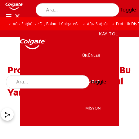
Toggle
Ağız Sağlığı ve Diş Bakımı | Colgate®
Ağız Sağlığı
Protetik Diş 
TR (TR)
KAYIT OL
ÜRÜNLER
ÜRÜNLER
Protetik Diş Tedavisi: İşte Bu
Diş Uzmanlığının Size Nasıl
Toggle
AĞIZ SAĞLIĞI
AĞIZ SAĞLIĞI
Yardımcı Olabileceği
MİSYON
MİSYON