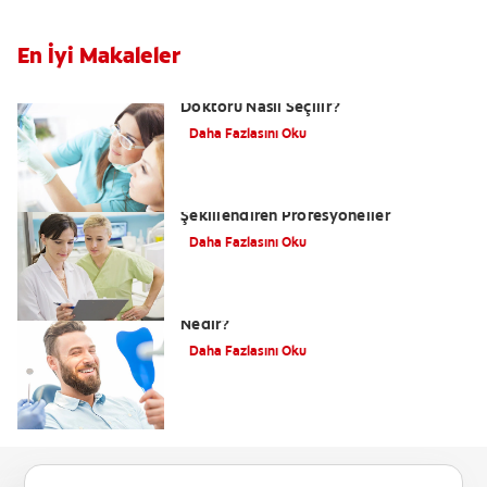
En İyi Makaleler
Diş Hekimi Nasıl Bulunur? Doğru Diş
Doktoru Nasıl Seçilir?
Daha Fazlasını Oku
Diş Teknolojisi: Gülüşünüzü
Şekillendiren Profesyoneller
Daha Fazlasını Oku
(Estetik) Kozmetik Diş Hekimliği
Nedir?
Daha Fazlasını Oku