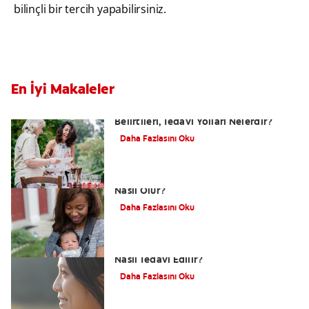
bilinçli bir tercih yapabilirsiniz.
En İyi Makaleler
Yutkunma Zorluğu Disfaji Nedenleri,
Belirtileri, Tedavi Yolları Nelerdir?
Daha Fazlasını Oku
Dudak Bağı Nasıl Anlaşılır ve Tedavisi
Nasıl Olur?
Daha Fazlasını Oku
Alt Çene Yamukluğu (Prognatizm)
Nasıl Tedavi Edilir?
Daha Fazlasını Oku