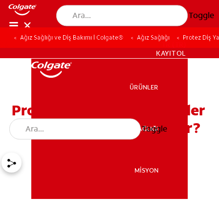
Toggle
Ağız Sağlığı ve Diş Bakımı | Colgate®
Ağız Sağlığı
Protez Diş Y
TR (TR)
KAYIT OL
ÜRÜNLER
ÜRÜNLER
Protez Diş Yapımı: Protezler
Hangi Malzemeden Yapılır?
Toggle
AĞIZ SAĞLIĞI
AĞIZ SAĞLIĞI
MİSYON
MİSYON