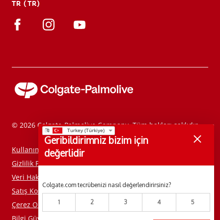
TR (TR)
TR (TR)
KAYIT OL
© 2026 Colgate-Palmolive Company. Tüm hakları saklıdır.
Geribildirimniz bizim için
Kullanım Koşulları
değerlidir
Gizlilik Politikası
Veri Haklarımı Yönet
Colgate.com tecrübenizi nasıl değerlendirirsiniz?
Satış Koşulları
1
2
3
4
5
Çerez Onay Aracı
Bilgi Güvenliği Politikamızı Okuyun