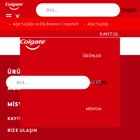
Toggle
Ağız Sağlığı ve Diş Bakımı | Colgate®
Ağız Sağlığı
TR (TR)
KAYIT OL
ÜRÜNLER
ÜRÜNLER
ÜRÜNLER
Toggle
AĞIZ SAĞLIĞI
AĞIZ SAĞLIĞI
AĞIZ SAĞLIĞI
MISYON
MİSYON
KAYIT OL
MİSYON
BIZE ULAŞIN